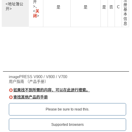
开
<地址簿公
册
>、
是
是
是
否
C
开>
基
<
关
本
闭
>
信
息
imagePRESS V900 / V800 / V700
用户指南 （产品手册）
如果找不到所需的内容，可以在此进行搜索。
查找其他产品的手册
Please be sure to read this.‎
Supported browsers