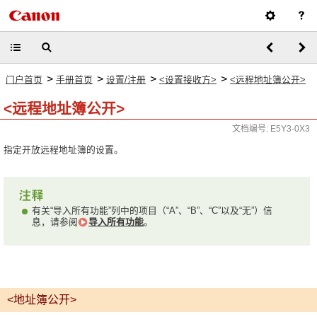
>
>
>
>
门户首页
手册首页
设置/注册
<设置接收方>
<远程地址簿公开>
<远程地址簿公开>
文档编号: E5Y3-0X3
指定开放远程地址簿的设置。
有关“导入所有功能”列中的项目（“A”、“B”、“C”以及“无”）信
息，请参阅
导入所有功能
。
<地址簿公开>