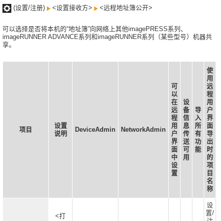
(设置/注册)
<设置接收方>
<远程地址簿公开>
可以选择是否将本机的“地址簿”向网络上其他imagePRESS系列、
imageRUNNER ADVANCE系列和imageRUNNER系列（某些型号）机器共
享。
使
用
可
远
以
程
在
设
用
远
备
导
户
程
信
入
界
设置
用
息
所
面
项目
DeviceAdmin
NetworkAdmin
说明
户
传
有
导
界
送
功
出
面
可
能
时
中
用
的
设
项
置
目
名
称
设
置/
<打
注