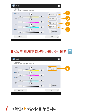
<농도 미세조정>만 나타나는 경우
7
<확인>
<닫기>을 누릅니다.