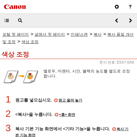
>
>
>
>
포털 첫 페이지
설명서 첫 페이지
인쇄/스캔
복사
복사 품질 개선
>
및 조정
색상 조정
색상 조정
문서 번호: E5X7-0A9
옐로우, 마젠타, 시안, 블랙의 농도를 별도로 조정
합니다.
1
원고를 넣으십시오.
원고 올려 놓기
2
<복사>을 누릅니다.
<홈> 화면
3
복사 기본 기능 화면에서 <기타 기능>을 누릅니다.
복사 기
본 기능 화면