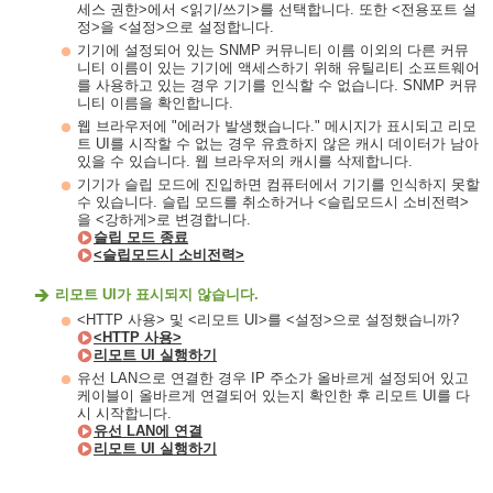
세스 권한>에서 <읽기/쓰기>를 선택합니다. 또한 <전용포트 설
정>을 <설정>으로 설정합니다.
기기에 설정되어 있는 SNMP 커뮤니티 이름 이외의 다른 커뮤
니티 이름이 있는 기기에 액세스하기 위해 유틸리티 소프트웨어
를 사용하고 있는 경우 기기를 인식할 수 없습니다. SNMP 커뮤
니티 이름을 확인합니다.
웹 브라우저에 "에러가 발생했습니다." 메시지가 표시되고 리모
트 UI를 시작할 수 없는 경우 유효하지 않은 캐시 데이터가 남아
있을 수 있습니다. 웹 브라우저의 캐시를 삭제합니다.
기기가 슬립 모드에 진입하면 컴퓨터에서 기기를 인식하지 못할
수 있습니다. 슬립 모드를 취소하거나 <슬립모드시 소비전력>
을 <강하게>로 변경합니다.
슬립 모드 종료
<슬립모드시 소비전력>
리모트 UI가 표시되지 않습니다.
<HTTP 사용> 및 <리모트 UI>를 <설정>으로 설정했습니까?
<HTTP 사용>
리모트 UI 실행하기
유선 LAN으로 연결한 경우 IP 주소가 올바르게 설정되어 있고
케이블이 올바르게 연결되어 있는지 확인한 후 리모트 UI를 다
시 시작합니다.
유선 LAN에 연결
리모트 UI 실행하기