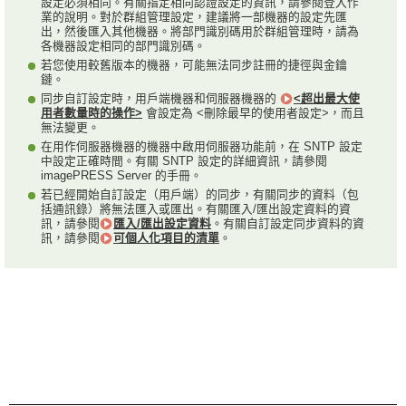
設定必須相同。有關指定相同認證設定的資訊，請參閱登入作
業的說明。對於群組管理設定，建議將一部機器的設定先匯
出，然後匯入其他機器。將部門識別碼用於群組管理時，請為
各機器設定相同的部門識別碼。
若您使用較舊版本的機器，可能無法同步註冊的捷徑與金鑰
鏈。
同步自訂設定時，用戶端機器和伺服器機器的
<超出最大使
用者數量時的操作>
會設定為 <刪除最早的使用者設定>，而且
無法變更。
在用作伺服器機器的機器中啟用伺服器功能前，在 SNTP 設定
中設定正確時間。有關 SNTP 設定的詳細資訊，請參閱
imagePRESS Server 的手冊。
若已經開始自訂設定（用戶端）的同步，有關同步的資料（包
括通訊錄）將無法匯入或匯出。有關匯入/匯出設定資料的資
訊，請參閱
匯入/匯出設定資料
。有關自訂設定同步資料的資
訊，請參閱
可個人化項目的清單
。