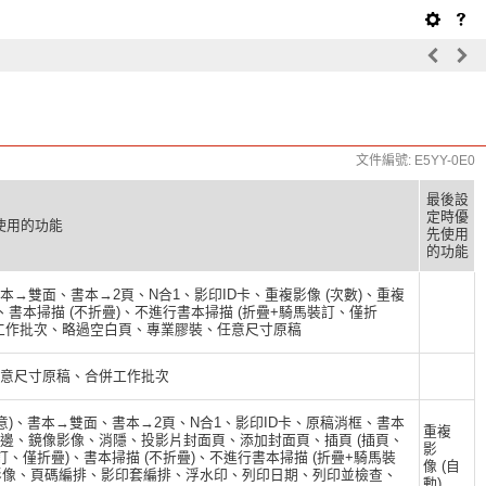
文件編號: E5YY-0E0
最後設
定時優
使用的功能
先使用
的功能
本→雙面、書本→2頁、N合1、影印ID卡、重複影像 (次數)、重複
、書本掃描 (不折疊)、不進行書本掃描 (折疊+騎馬裝訂、僅折
併工作批次、略過空白頁、專業膠裝、任意尺寸原稿
、任意尺寸原稿、合併工作批次
任意)、書本→雙面、書本→2頁、N合1、影印ID卡、原稿消框、書本
重複
裝訂邊、鏡像影像、消隱、投影片封面頁、添加封面頁、插頁 (插頁、
影
訂、僅折疊)、書本掃描 (不折疊)、不進行書本掃描 (折疊+騎馬裝
像 (自
影像、頁碼編排、影印套編排、浮水印、列印日期、列印並檢查、
動)