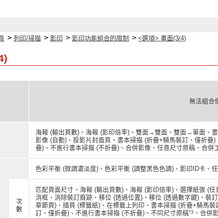
>
>
>
>
頁
列印/掃描
影印
影印功能組合的限制
<選項> 畫面(3/4)
4)
無法組合
海報 (輸出頁數)、海報 (影印倍率)、雙面→雙面、雙面→單面、書
影像 (自動)、投影片封面頁、書本掃描 (折疊+騎馬裝訂、僅折疊)
疊)、不進行書本掃描 (不折疊)、合併影像、任意尺寸原稿、合
色彩平衡 (微調濃淡度)、色彩平衡 (調整黑色色調)、影印ID卡
匹配頁面尺寸、海報 (輸出頁數)、海報 (影印倍率)、選擇紙張 (
消框、消除裝訂痕跡、移位 (透過位置)、移位 (透過數字鍵)、
次
章節頁)、插頁 (標籤紙)、在標籤上列印、書本掃描 (折疊+騎馬裝
數
*3
訂、僅折疊)、不進行書本掃描 (不折疊)、不同尺寸原稿
、合併