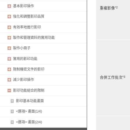
基本影印操作
*2
重複影像
強化和調整影印品質
有效率地進行影印
製作和管理資料的實用功能
製作小冊子
實用的影印功能
限制機密文件的影印
*3
合併工作批次
減少影印操作
影印功能組合的限制
影印基本功能畫面
<選項> 畫面(1/4)
<選項> 畫面(2/4)