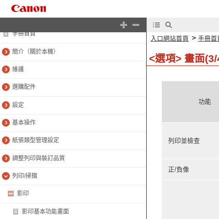
入口網站首頁
手冊首頁
>
入口網站首頁
手冊首
簡介（關於本機）
<選項> 畫面(3/
維護
選購配件
功能
設定
基本操作
列印並檢查
紙張類型管理設定
調整列印與裝訂品質
正/負像
列印/掃描
影印
影印基本功能畫面