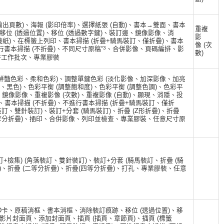
(輸出頁數)、海報 (影印倍率)、選擇紙張 (自動)、書本→雙面、書本
重複
位 (透過位置)、移位 (透過數字鍵)、裝訂邊、鏡像影像、消
影
籤紙)、在標籤上列印、書本掃描 (折疊+騎馬裝訂、僅折疊)、書本
像 (次
*3
行書本掃描 (不折疊)、不同尺寸原稿
、合併影像、頁碼編排、影
數)
併工作批次、專業膠裝
 (鮮豔色彩、柔和色彩)、調整單鍵色彩 (淡化影像、加深影像、加亮
、黑色)、色彩平衡 (調整飽和度)、色彩平衡 (調整色調)、色彩平
像、鏡像影像、重複影像 (次數)、重複影像 (自動)、顯現、消隱、投
書本掃描 (不折疊)、不進行書本掃描 (折疊+騎馬裝訂、僅折
裝訂、雙針裝訂)、裝訂+分套 (騎馬裝訂)、折疊 (Z形折疊)、折疊
 (四等分折疊)、插印、合併影像、列印並檢查、專業膠裝、任意尺寸原
訂+檢集) (角落裝訂、雙針裝訂)、裝訂+分套 (騎馬裝訂、折疊 (騎
折疊)、折疊 (二等分折疊)、折疊(四等分折疊)、打孔、專業膠裝、任意
印ID卡、原稿消框、書本消框、消除裝訂痕跡、移位 (透過位置)、移
、投影片封面頁、添加封面頁、插頁 (插頁、章節頁)、插頁 (標籤