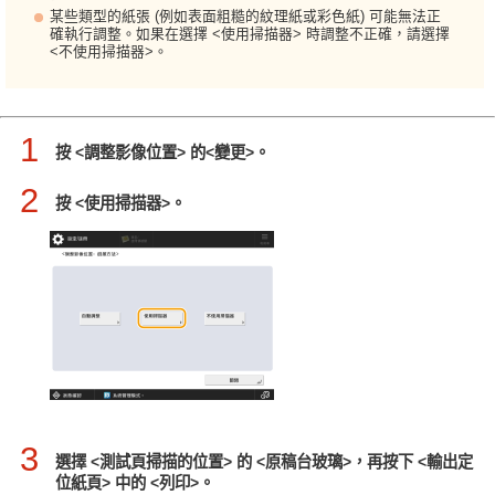
某些類型的紙張 (例如表面粗糙的紋理紙或彩色紙) 可能無法正
確執行調整。如果在選擇 <使用掃描器> 時調整不正確，請選擇
<不使用掃描器>。
1
按 <調整影像位置> 的<變更>。
2
按 <使用掃描器>。
3
選擇 <測試頁掃描的位置> 的 <原稿台玻璃>，再按下 <輸出定
位紙頁> 中的 <列印>。