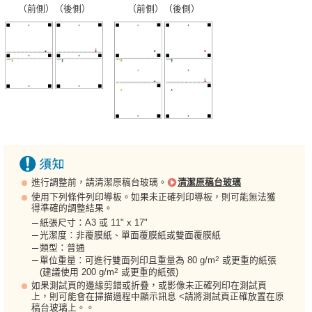
（前側）（後側）
（前側）（後側）
進行調整前，請清潔原稿台玻璃。
清潔原稿台玻璃
使用下列條件列印導板。如果未正確列印導板，則可能無法獲
得準確的調整結果。
紙張尺寸：A3 或 11" x 17"
光潔度：非覆膜紙、單面覆膜紙或雙面覆膜紙
類型：普通
2
單位重量：可進行雙面列印且重量為 80 g/m
或更重的紙張
2
(建議使用 200 g/m
或更重的紙張)
如果測試頁的邊緣剪錯或折疊，或影像未正確列印在測試頁
上，則可能會在掃描過程中顯示訊息 <請將測試頁正確放置在原
稿台玻璃上。。