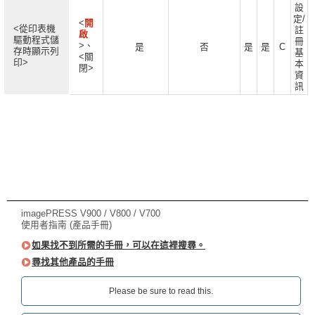
設
定/
<
開
<從印表機
註
啟
驅動程式儲
冊
>、
是
否
是
是
C
存時顯示列
基
<關
印>
本
閉>
資
訊
imagePRESS V900 / V800 / V700
使用者指南 (產品手冊)
如果找不到所需的手冊，可以在這裡搜尋。
尋找其他產品的手冊
Please be sure to read this.‎