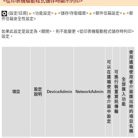
<從印表機驅動程式儲存時顯示列印>
(設定/註冊)
<功能設定>
<儲存/存取檔案>
<郵件信箱設定>
<郵
件信箱安全性設定>
如果此設定是設定為 <關閉>，則不能變更 <從印表機驅動程式儲存時列印>
設定。
使
用
可
遠
以
端
在
可
使
遠
進
用
全
端
行
者
部
使
裝
介
設定
匯
項目
DeviceAdmin
NetworkAdmin
用
置
面
說明
入
者
資
匯
功
介
訊
出
能
面
傳
時
中
輸
的
設
項
定
目
名
稱