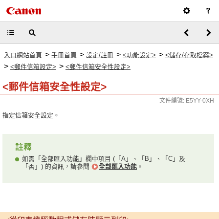
>
>
>
>
入口網站首頁
手冊首頁
設定/註冊
<功能設定>
<儲存/存取檔案>
>
>
<郵件信箱設定>
<郵件信箱安全性設定>
<郵件信箱安全性設定>
文件編號: E5YY-0XH
指定信箱安全設定。
如需「全部匯入功能」欄中項目 (「A」、「B」、「C」及
「否」) 的資訊，請參閱
全部匯入功能
。