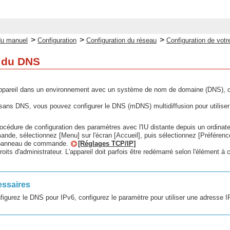
>
>
>
du manuel
Configuration
Configuration du réseau
Configuration de votr
n du DNS
’appareil dans un environnement avec un système de nom de domaine (DNS), co
ns DNS, vous pouvez configurer le DNS (mDNS) multidiffusion pour utiliser la
rocédure de configuration des paramètres avec l'IU distante depuis un ordinate
de, sélectionnez [Menu] sur l'écran [Accueil], puis sélectionnez [Préférenc
e panneau de commande.
[Réglages TCP/IP]
oits d'administrateur. L'appareil doit parfois être redémarré selon l'élément à c
essaires
igurez le DNS pour IPv6, configurez le paramètre pour utiliser une adresse 