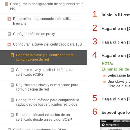
Configurar la configuración de seguridad de la
red
1
Inicie la IU re
Restricción de la comunicación utilizando
firewalls
2
Haga clic en [
Configuración de un proxy
3
Haga clic en [
Configurar la clave y el certificado para TLS
4
Generar la clave y el certificado para
Haga clic en [
comunicación de red
Eliminación de 
Generar clave y solicitud de firma de
certificado (CSR)
Seleccione la
Una clave y u
Registrar una clave y el certificado para
[Uso de clave
comunicación de red
5
Haga clic en 
Configurar el método para comprobar la
caducidad de los certificados recibidos
6
Especifique los
Recuperación/actualización de un
certificado desde un servidor SCEP