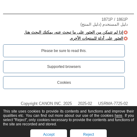
1871P / 1861P
دليل المستخدم (دليل المنتج)
إذا لم تتمكن من العثور على ما تبحث عنه، يمكنك البحث هنا.
العثور على أدلة للمنتجات الأخرى
Please be sure to read this.‎
Supported browsers
Cookies
Copyright CANON INC. 2025
2025-02
USRMA-7725-02
This site uses cookies to provide its contents and functions and improve their
qualities etc. You can find out more about our use of the cookies
here
. If you
select "Reject", only cookies necessary to provide the contents and functions of
the site are recorded and stored.
Accept
Reject