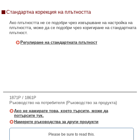
Стандартна корекция на плътността
Ако плътността не се подобри чрез извършване на настройка на
плътността, може да се подобри чрез коригиране на стандартната
плътност.
Регулиране на стандартната плътност
1871P / 1861P
Ръководство на потребителя (Ръководство за продукта)
Ако не намирате това, което търсите, може да
потърсите тук.
Намерете ръководства за други продукти
Please be sure to read this.‎