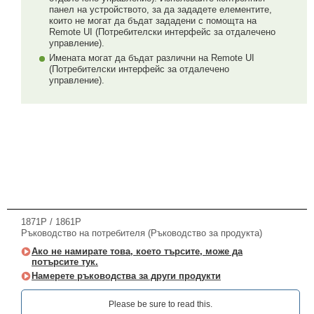
панел на устройството, за да зададете елементите,
които не могат да бъдат зададени с помощта на
Remote UI (Потребителски интерфейс за отдалечено
управление).
Имената могат да бъдат различни на Remote UI
(Потребителски интерфейс за отдалечено
управление).
1871P / 1861P
Ръководство на потребителя (Ръководство за продукта)
Ако не намирате това, което търсите, може да
потърсите тук.
Намерете ръководства за други продукти
Please be sure to read this.‎