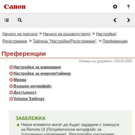
>
>
Начало на портала
Начало на ръководството
Настройки/
>
>
Регистриране
Таблица "Настройки/Регистриране"
Преференции
Преференции
Номер на документ: 93US-05R
Настройки за извеждане
Настройки за енергия/таймер
Мрежа
Външен интерфейс
Достъпност
Volume Settings
Някои елементи могат да бъдат зададени с помощта
на Remote UI (Потребителски интерфейс за
отдалечено управление). Използвайте контролния