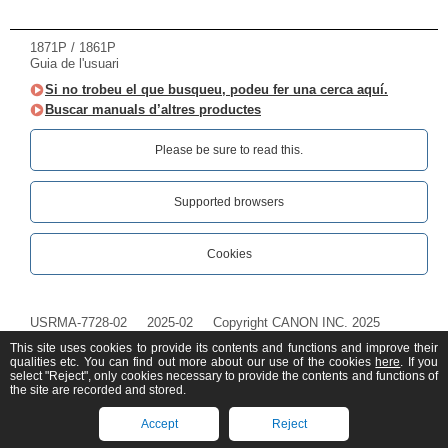
1871P / 1861P
Guia de l'usuari
Si no trobeu el que busqueu, podeu fer una cerca aquí.
Buscar manuals d’altres productes
Please be sure to read this.‎
Supported browsers
Cookies
USRMA-7728-02
2025-02
Copyright CANON INC. 2025
This site uses cookies to provide its contents and functions and improve their
qualities etc. You can find out more about our use of the cookies
here
. If you
select "Reject", only cookies necessary to provide the contents and functions of
the site are recorded and stored.
Accept
Reject