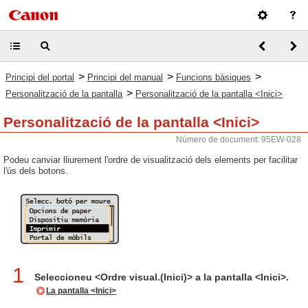
>
>
>
Principi del portal
Principi del manual
Funcions bàsiques
>
Personalització de la pantalla
Personalització de la pantalla <Inici>
Personalització de la pantalla <Inici>
Número de document: 95EW-028
Podeu canviar lliurement l'ordre de visualització dels elements per facilitar
l'ús dels botons.
1
Seleccioneu <Ordre visual.(Inici)> a la pantalla <Inici>.
La pantalla <Inici>