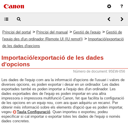
>
>
>
Principi del portal
Principi del manual
Gestió de l'equip
Gestió de
>
l'equip des d'un ordinador (Remote UI (IU remot))
Importació/exportació
de les dades d'opcions
Importació/exportació de les dades
d'opcions
Número de document: 95EW-056
Les dades de l'equip com ara la informació d'opcions de l'usuari i valors de
diverses opcions, es poden exportar i desar en un ordinador. Les dades
exportades també es poden importar a l'equip des d'un ordinador. Les
dades exportades des de l'equip es poden importar en una altra
impressora o impressora multifunció Canon, fet que facilita la configuració
de les opcions en un equip nou, com ara quan adquiriu un recanvi. Per
obtenir més informació sobre els elements d'opció que es poden importar,
vegeu
Taula Configuració
. Quan importeu o exporteu, podeu
especificar si cal importar o exportar totes les dades de l'equip o només
dades concretes.