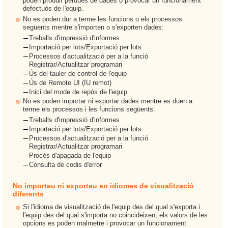
poden produir pèrdues de dades o provocar un funcionament
defectuós de l'equip.
No es poden dur a terme les funcions o els processos
següents mentre s'importen o s'exporten dades:
Treballs d'impressió d'informes
Importació per lots/Exportació per lots
Processos d'actualització per a la funció
Registrar/Actualitzar programari
Ús del tauler de control de l'equip
Ús de Remote UI (IU remot)
Inici del mode de repòs de l'equip
No es poden importar ni exportar dades mentre es duen a
terme els processos i les funcions següents:
Treballs d'impressió d'informes
Importació per lots/Exportació per lots
Processos d'actualització per a la funció
Registrar/Actualitzar programari
Procés d'apagada de l'equip
Consulta de codis d'error
No importeu ni exporteu en idiomes de visualització
diferents
Si l'idioma de visualització de l'equip des del qual s'exporta i
l'equip des del qual s'importa no coincideixen, els valors de les
opcions es poden malmetre i provocar un funcionament