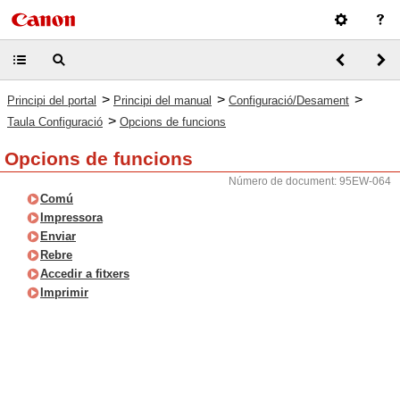
>
>
>
Principi del portal
Principi del manual
Configuració/Desament
>
Taula Configuració
Opcions de funcions
Opcions de funcions
Número de document: 95EW-064
Comú
Impressora
Enviar
Rebre
Accedir a fitxers
Imprimir