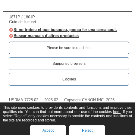
1871P / 1861P
Guia de l'usuari
Si no trobeu el que busqueu, podeu fer una cerca aquí.
Buscar manuals d’altres productes
Please be sure to read this.‎
Supported browsers
Cookies
USRMA-7728-02
2025-02
Copyright CANON INC. 2025
This site uses cookies to provide its contents and functions and improve their
qualities etc. You can find out more about our use of the cookies
here
. If you
select "Reject", only cookies necessary to provide the contents and functions of
the site are recorded and stored.
Accept
Reject