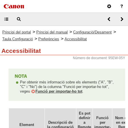
>
>
>
Principi del portal
Principi del manual
Configuració/Desament
>
>
Taula Configuració
Preferències
Accessibilitat
Accessibilitat
Número de document: 95EW-05Y
Per obtenir més informació sobre els elements ("A", "B",
"C" i "No") de la columna "Funció per importar-ho tot",
vegeu
Funció per importar-ho tot
.
Es pot
definir
Funció
Nom de
Descripció de
a
per
en exp
Element
la configuració
Remote
importar-
Remot