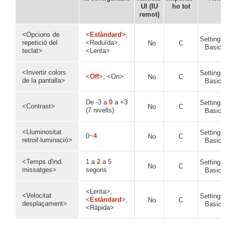
UI (IU
ho tot
r
remot)
<Opcions de
<
Estàndard
>,
Settings/
repetició del
<Reduïda>,
No
C
Basic I
teclat>
<Lenta>
<Invertir colors
Settings/
<
Off
>, <On>
No
C
de la pantalla>
Basic I
De -3 a
0
a +3
Settings/
<Contrast>
No
C
(7 nivells)
Basic I
<Lluminositat
Settings/
0~
4
No
C
retroil·luminació>
Basic I
<Temps d'ind.
1 a
2
a 5
Settings/
No
C
missatges>
segons
Basic I
<Lenta>,
<Velocitat
Settings/
<
Estàndard
>,
No
C
desplaçament>
Basic I
<Ràpida>