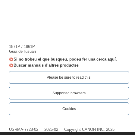
1871P / 1861P
Guia de l'usuari
Si no trobeu el que busqueu, podeu fer una cerca aquí.
Buscar manuals d’altres productes
Please be sure to read this.‎
Supported browsers
Cookies
USRMA-7728-02
2025-02
Copyright CANON INC. 2025