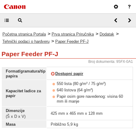
>
>
>
Početna stranica Portala
Prva stranica Priručnika
Dodatak
>
Tehnički podaci o hardveru
Paper Feeder PF-J
Paper Feeder PF-J
Broj dokumenta: 95FX-0A1
Format/gramatura/tip
Dostupni papir
papira
550 lista (80 g/m² / 75 g/m²)
640 listova (64 g/m²)
Kapacitet ladice za
papir
Papir osim gore navedenog: visina 60
mm ili manje
Dimenzije
425 mm x 465 mm x 128 mm
(Š x D x V)
Masa
Približno 5,9 kg