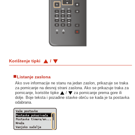
Korištenje tipki
/
Listanje zaslona
Ako sve informacije ne stanu na jedan zaslon, prikazuje se traka
za pomicanje na desnoj strani zaslona. Ako se prikazuje traka za
pomicanje, koristite tipke
/
za pomicanje prema gore ili
dolje. Boje teksta i pozadine stavke obrću se kada je ta postavka
odabrana.