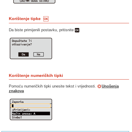
Korištenje tipke
Da biste primijenili postavku, pritisnite
.
Korištenje numeričkih tipki
Pomoću numeričkih tipki unesite tekst i vrijednosti.
Unošenja
znakova