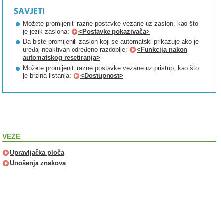
Možete promijeniti razne postavke vezane uz zaslon, kao što
je jezik zaslona:
<Postavke pokazivača>
Da biste promijenili zaslon koji se automatski prikazuje ako je
uređaj neaktivan određeno razdoblje:
<Funkcija nakon
automatskog resetiranja>
Možete promijeniti razne postavke vezane uz pristup, kao što
je brzina listanja:
<Dostupnost>
VEZE
Upravljačka ploča
Unošenja znakova