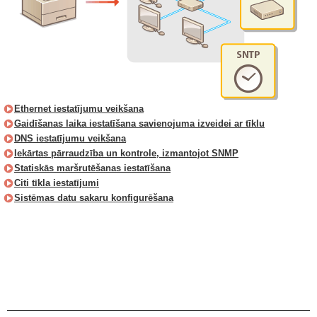
Ethernet iestatījumu veikšana
Gaidīšanas laika iestatīšana savienojuma izveidei ar tīklu
DNS iestatījumu veikšana
Iekārtas pārraudzība un kontrole, izmantojot SNMP
Statiskās maršrutēšanas iestatīšana
Citi tīkla iestatījumi
Sistēmas datu sakaru konfigurēšana