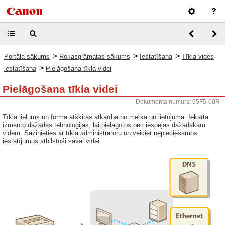
>
>
>
Portāla sākums
Rokasgrāmatas sākums
Iestatīšana
Tīkla vides
>
iestatīšana
Pielāgošana tīkla videi
Pielāgošana tīkla videi
Dokumenta numurs: 95F5-00R
Tīkla lielums un forma atšķiras atkarībā no mērķa un lietojuma. Iekārta
izmanto dažādas tehnoloģijas, lai pielāgotos pēc iespējas dažādākām
vidēm. Sazinieties ar tīkla administratoru un veiciet nepieciešamos
iestatījumus atbilstoši savai videi.