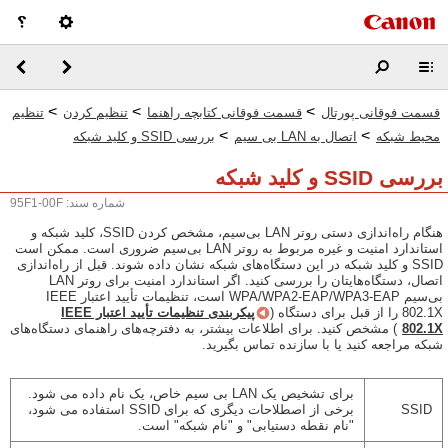
>
>
>
قسمت فوقانی پورتال
قسمت فوقانی کتابچه راهنما
تنظیم کردن
تنظیم
>
>
محیط شبکه
اتصال به LAN بی سیم
بررسی SSID و کلید شبکه
بررسی SSID و کلید شبکه
شماره سند: 95F1-00F
هنگام راه‌اندازی دستی روتر LAN بی‌سیم، مشخص کردن SSID، کلید شبکه و
استاندارد امنیت و غیره مربوط به روتر LAN بی‌سیم ضروری است. ممکن است
SSID و کلید شبکه در این دستگاه‌های شبکه نشان داده شوند. قبل از راه‌اندازی
اتصال، دستگاه‌هایتان را بررسی کنید. اگر استاندارد امنیت برای روتر LAN
بی‌سیم WPA/WPA2-EAP/WPA3-EAP است، تنظیمات تأیید اعتبار IEEE
802.1X را از قبل برای دستگاه (
پیکربندی تنظیمات تأیید اعتبار IEEE
802.1X
) مشخص کنید. برای اطلاعات بیشتر، به دفترچه‌های راهنمای دستگاه‌های
شبکه مراجعه کنید یا با سازنده تماس بگیرید.
برای تشخیص یک LAN بی سیم خاص، یک نام داده می شود.
SSID
برخی از اصطلاحات دیگری که برای SSID استفاده می شود،
"نام نقطه دستیابی" و "نام شبکه" است.