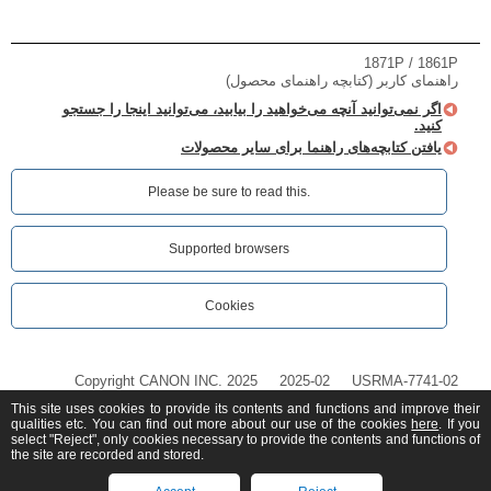
1871P / 1861P
راهنمای کاربر (کتابچه راهنمای محصول)
اگر نمی‌توانید آنچه می‌خواهید را بیابید، می‌توانید اینجا را جستجو
کنید.
یافتن کتابچه‌های راهنما برای سایر محصولات
Please be sure to read this.‎
Supported browsers
Cookies
Copyright CANON INC. 2025
2025-02
USRMA-7741-02
This site uses cookies to provide its contents and functions and improve their
qualities etc. You can find out more about our use of the cookies
here
. If you
select "Reject", only cookies necessary to provide the contents and functions of
the site are recorded and stored.