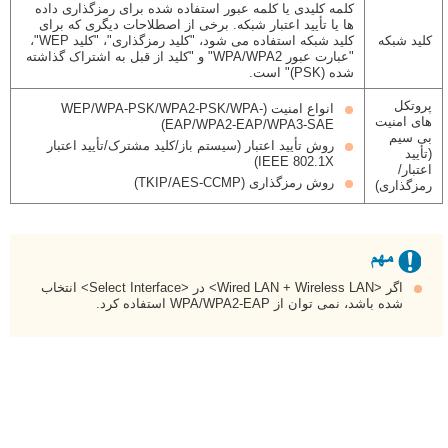
کلمه کلیدی یا کلمه عبور استفاده شده برای رمزگذاری داده
ها یا تأیید اعتبار شبکه. برخی از اصطلاحات دیگری که برای
کلید شبکه
کلید شبکه استفاده می شود، "کلید رمزگذاری"، "کلید WEP"،
"عبارت عبور WPA/WPA2" و "کلید از قبل به اشتراک گذاشته
شده (PSK)" است.
پروتکل
انواع امنیت (WEP/WPA-PSK/WPA2-PSK/WPA-
های امنیت
EAP/WPA2-EAP/WPA3-SAE)
بی سیم
روش تأیید اعتبار (سیستم باز/کلید مشترک/تأیید اعتبار
(تأیید
IEEE 802.1X)
اعتبار/
روش رمزگذاری (TKIP/AES-CCMP)
رمزگذاری)
اگر <Wired LAN + Wireless LAN> در <Select Interface> انتخاب
شده باشد، نمی توان از WPA/WPA2-EAP استفاده کرد.