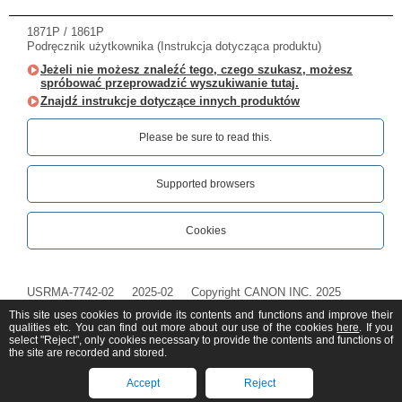
1871P / 1861P
Podręcznik użytkownika (Instrukcja dotycząca produktu)
Jeżeli nie możesz znaleźć tego, czego szukasz, możesz
spróbować przeprowadzić wyszukiwanie tutaj.
Znajdź instrukcje dotyczące innych produktów
Please be sure to read this.‎
Supported browsers
Cookies
USRMA-7742-02
2025-02
Copyright CANON INC. 2025
This site uses cookies to provide its contents and functions and improve their
qualities etc. You can find out more about our use of the cookies
here
. If you
select "Reject", only cookies necessary to provide the contents and functions of
the site are recorded and stored.
Accept
Reject