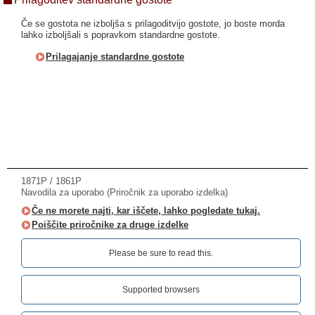
Če se gostota ne izboljša s prilagoditvijo gostote, jo boste morda
lahko izboljšali s popravkom standardne gostote.
Prilagajanje standardne gostote
1871P / 1861P
Navodila za uporabo (Priročnik za uporabo izdelka)
Če ne morete najti, kar iščete, lahko pogledate tukaj.
Poiščite priročnike za druge izdelke
Please be sure to read this.‎
Supported browsers