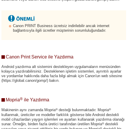
Canon PRINT Business ücretsiz indirilebilir ancak internet
bağlantısıyla ilgili ücretler müşterinin sorumluluğundadır.
Canon Print Service ile Yazdırma
Android yazdırma alt sistemini destekleyen uygulamaların menüsünden
kolayca yazdırabilirsiniz. Desteklenen işletim sistemleri, ayrıntılı ayarlar
ve yordamlar hakkında daha fazla bilgi almak için Canon'un web sitesine
(https://global.canon/gomp/) bakın.
®
Mopria
ile Yazdırma
®
®
Makinenin aynı zamanda Mopria
desteği bulunmaktadır. Mopria
kullanmak, üreticiler ve modeller farklılık gösterse bile Android destekli
mobil cihazlardan yaygın işlemleri ve ayarları kullanarak yazdırma olanağı
®
sunar. Örneğin, birden fazla üretici tarafından üretilen Mopria
destekli
®
yazıcıları veya ziyaret ettiğiniz bir yerde bulunan ve Mopria
destekli bir