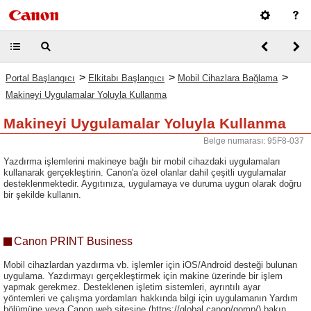
>
>
>
Portal Başlangıcı
Elkitabı Başlangıcı
Mobil Cihazlara Bağlama
Makineyi Uygulamalar Yoluyla Kullanma
Makineyi Uygulamalar Yoluyla Kullanma
Belge numarası: 95F8-037
Yazdırma işlemlerini makineye bağlı bir mobil cihazdaki uygulamaları
kullanarak gerçekleştirin. Canon'a özel olanlar dahil çeşitli uygulamalar
desteklenmektedir. Aygıtınıza, uygulamaya ve duruma uygun olarak doğru
bir şekilde kullanın.
Canon PRINT Business
Mobil cihazlardan yazdırma vb. işlemler için iOS/Android desteği bulunan
uygulama. Yazdırmayı gerçekleştirmek için makine üzerinde bir işlem
yapmak gerekmez. Desteklenen işletim sistemleri, ayrıntılı ayar
yöntemleri ve çalışma yordamları hakkında bilgi için uygulamanın Yardım
bölümüne veya Canon web sitesine (https://global.canon/gomp/) bakın.