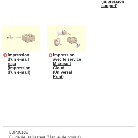
(impression
support)
Impression
Impression
d'un e-mail
avec le service
reçu
Microsoft
(impression
Cloud
d'un e-mail)
(Universal
Print)
LBP361dw
Guide de l'utilisateur (Manuel de produit)