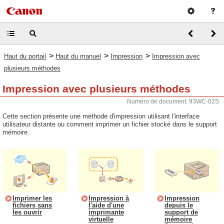
>
>
>
Haut du portail
Haut du manuel
Impression
Impression avec
plusieurs méthodes
Impression avec plusieurs méthodes
Numéro de document: 93WC-02S
Cette section présente une méthode d'impression utilisant l'interface
utilisateur distante ou comment imprimer un fichier stocké dans le support
mémoire.
Imprimer les
Impression à
Impression
fichiers sans
l'aide d'une
depuis le
les ouvrir
imprimante
support de
virtuelle
mémoire