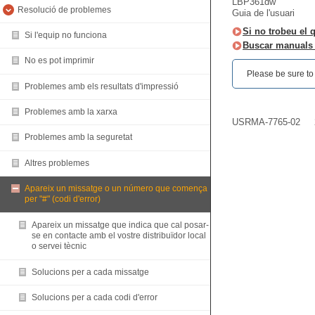
LBP361dw
Resolució de problemes
Guia de l'usuari
Si no trobeu el 
Si l'equip no funciona
Buscar manuals 
No es pot imprimir
Please be sure to r
Problemes amb els resultats d'impressió
Problemes amb la xarxa
USRMA-7765-02
Problemes amb la seguretat
Altres problemes
Apareix un missatge o un número que comença
per "#" (codi d'error)
Apareix un missatge que indica que cal posar-
se en contacte amb el vostre distribuïdor local
o servei tècnic
Solucions per a cada missatge
Solucions per a cada codi d'error