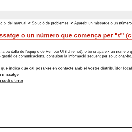
>
>
ncipi del manual
Solució de problemes
Apareix un missatge o un número 
ssatge o un número que comença per "#" (co
la pantalla de l'equip o de Remote UI (IU remot), o bé si apareix un número qu
de gestió de comunicacions, consulteu la informació següent per solucionar-ho
que indica que cal posar-se en contacte amb el vostre distribuïdor local
a missatge
 codi d'error