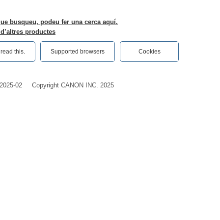
que busqueu, podeu fer una cerca aquí.
d’altres productes
ead this.‎
Supported browsers
Cookies
2025-02
Copyright CANON INC. 2025