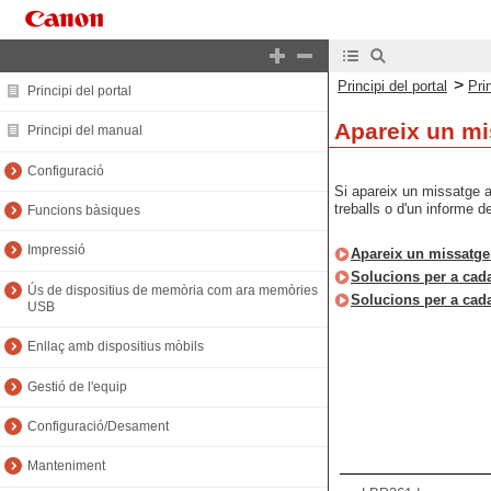
>
Principi del portal
Pri
Principi del portal
Apareix un mi
Principi del manual
Configuració
Si apareix un missatge a 
treballs o d'un informe 
Funcions bàsiques
Impressió
Apareix un missatge 
Solucions per a cad
Ús de dispositius de memòria com ara memòries
Solucions per a cada
USB
Enllaç amb dispositius mòbils
Gestió de l'equip
Configuració/Desament
Manteniment