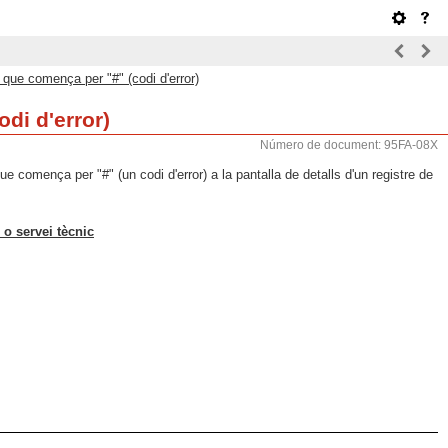
que comença per "#" (codi d'error)
di d'error)
Número de document: 95FA-08X
e comença per "#" (un codi d'error) a la pantalla de detalls d'un registre de
.
 o servei tècnic