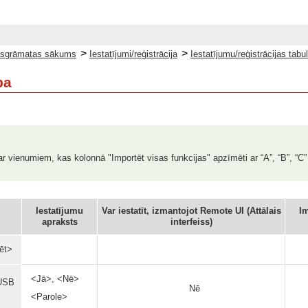
>
>
sgrāmatas sākums
Iestatījumi/reģistrācija
Iestatījumu/reģistrācijas tabu
ba
ar vienumiem, kas kolonnā "Importēt visas funkcijas" apzīmēti ar “A”, “B”, “C”
Iestatījumu
Var iestatīt, izmantojot Remote UI (Attālais
Im
apraksts
interfeiss)
ēt>
<Jā>, <Nē>
 USB
Nē
<Parole>