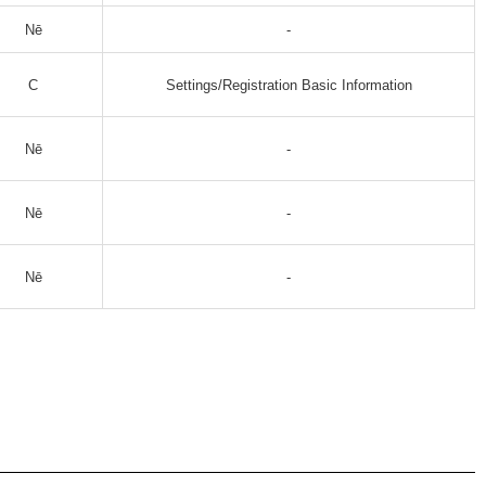
Nē
-
C
Settings/Registration Basic Information
Nē
-
Nē
-
Nē
-