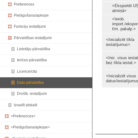
Preferences
<Eksportēt U
atmiņā>
Pielāgošana/apkope
<Ierob.
import./ekspor
Funkciju iestatījumi
tīm. pakalp.>
Pārvaldības iestatījumi
<Inicializēt tīkla
iestatījumus>
Lietotāju pārvaldība
<Inic. visus iestat
Ierīces pārvaldība
bez tīkla iestat.>
Licence/cita
<Inicializēt visus
datus/iestatījumu
Datu pārvaldība
Drošīb. iestatījumi
Izvadīt atskaiti
<Preferences>
<Pielāgošana/apkope>