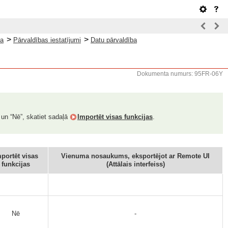
>
>
la
Pārvaldības iestatījumi
Datu pārvaldība
Dokumenta numurs: 95FR-06Y
 un “Nē”, skatiet sadaļā
Importēt visas funkcijas
.
portēt visas
Vienuma nosaukums, eksportējot ar Remote UI
funkcijas
(Attālais interfeiss)
Nē
-