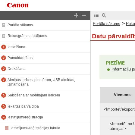
>
Portāla sākums
Roka
Portāla sākums
Datu pārvaldī
Rokasgrāmatas sākums
Iestatīšana
Pamatdarbības
Drukāšana
Informāciju p
Atmiņas ierīces, piemēram, USB atmiņas,
izmantošana
Vienums
Saistīšana ar mobilajām ierīcēm
Iekārtas pārvaldība
<Importēt/eksport
Iestatījumi/reģistrācija
<Importēt no
Iestatījumu/reģistrācijas tabula
atmiņas>