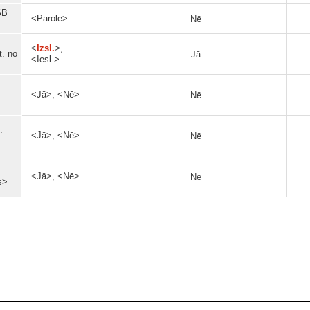
SB
<Parole>
Nē
<
Izsl.
>,
t. no
Jā
<Iesl.>
<Jā>, <Nē>
Nē
.
<Jā>, <Nē>
Nē
<Jā>, <Nē>
Nē
s>