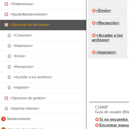
<Preferencias>
<Envío>
<Ajuste/Mantenimiento>
<Recepción>
<Opciones de funciones>
<Acceder a los
<Comunes>
archivos>
<Impresora>
<Imprimir>
<Envío>
<Recepción>
<Acceder a los archivos>
<Imprimir>
<Opciones de gestión>
C1946P
<Imprimir informe>
Guía de usuario (Ma
Mantenimiento
Si no encuentra 
Encontrar manua