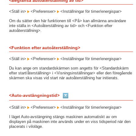
<Begränsa autoåterställning av tid>
<Ställ in>
<Preferenser>
<Inställningar för timer/energispar>
Om du sätter den här funktionen till <På> kan allmänna användare
inte ställa in <Autoåterställning av tid> och <Funktion efter
autoåterställning>.
<Funktion efter autoåterställning>
<Ställ in>
<Preferenser>
<Inställningar för timer/energispar>
Du kan ange om standardskärmen som angetts för <Standardskärm
efter start/återställning> i <Visningsinställningar> eller den föregående
skärmen ska visas vid start när autoåterställning har initierats.
<Auto-avstängningstid>
<Ställ in>
<Preferenser>
<Inställningar för timer/energispar>
I läget Auto-avstängning stängs maskinen automatiskt av om
displayen på maskinen inte används under en viss tidsperiod när den
placerats i viloläge.