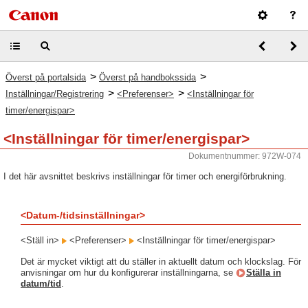
>
>
Överst på portalsida
Överst på handbokssida
>
>
Inställningar/Registrering
<Preferenser>
<Inställningar för
timer/energispar>
<Inställningar för timer/energispar>
Dokumentnummer: 972W-074
I det här avsnittet beskrivs inställningar för timer och energiförbrukning.
<Datum-/tidsinställningar>
<Ställ in>
<Preferenser>
<Inställningar för timer/energispar>
Det är mycket viktigt att du ställer in aktuellt datum och klockslag. För
anvisningar om hur du konfigurerar inställningarna, se
Ställa in
datum/tid
.