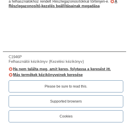
a felhasználókhoz rendelt Részlegazonosítókkal történjen-e.
A
Részlegazonosító-kezelés beállításainak megadása
C1946P
Felhasználói kézikönyv (Kezelési kézikönyv)
Ha nem találta meg, amit keres, folytassa a keresést itt.
Más termékek kézikönyveinek keresése
Please be sure to read this.‎
Supported browsers
Cookies