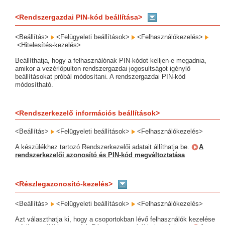
<Rendszergazdai PIN-kód beállítása>
<Beállítás>
<Felügyeleti beállítások>
<Felhasználókezelés>
<Hitelesítés-kezelés>
Beállíthatja, hogy a felhasználónak PIN-kódot kelljen-e megadnia,
amikor a vezérlőpulton rendszergazdai jogosultságot igénylő
beállításokat próbál módosítani. A rendszergazdai PIN-kód
módosítható.
<Rendszerkezelő információs beállítások>
<Beállítás>
<Felügyeleti beállítások>
<Felhasználókezelés>
A készülékhez tartozó Rendszerkezelői adatait állíthatja be.
A
rendszerkezelői azonosító és PIN-kód megváltoztatása
<Részlegazonosító-kezelés>
<Beállítás>
<Felügyeleti beállítások>
<Felhasználókezelés>
Azt választhatja ki, hogy a csoportokban lévő felhasználók kezelése