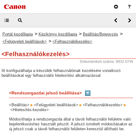
>
>
>
Portál kezdőlapja
Kézikönyv kezdőlapja
Beállítás/Bejegyzés
>
<Felügyeleti beállítások>
<Felhasználókezelés>
<Felhasználókezelés>
Dokumentum száma: 9932-07W
Itt konfigurálhatja a készülék felhasználóinak kezelésére vonatkozó
beállításokat egy felhasználói hitelesítési alkalmazással.
<Rendszergazdai jelszó beállítása>
<Beállítás>
<Felügyeleti beállítások>
<Felhasználókezelés>
<Hitelesítés-kezelés>
Módosíthatja a rendszergazda által a távoli felhasználói felületre való
bejelentkezéshez használt jelszót. A jelszó ismételt módosításakor az
új jelszó csak a távoli felhasználói felületen keresztül állítható be.