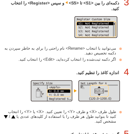
3
دکمه‌ای را بین <S1> تا <S5>‏
و سپس <Register> را انتخاب
کنید.
می‌توانید با انتخاب <Rename> نام راحتی را برای به خاطر سپردن به
دکمه تخصیص دهید.
اگر دکمه ثبت‌شده را انتخاب کرده‌اید، <Edit> را انتخاب کنید.
4
اندازه کاغذ را تنظیم کنید.
طول طرف <X> و طرف <Y> را تعیین کنید. <X> یا <Y> را انتخاب
کنید تا بتوانید طول هر طرف را با استفاده از کلیدهای عددی یا
/
مشخص کنید.
5