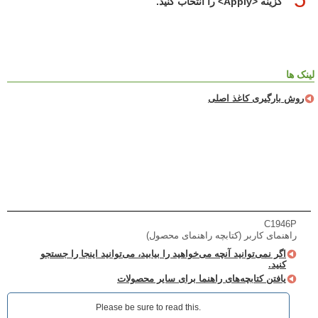
گزینه <Apply> را انتخاب کنید.
لینک ها
روش بارگیری کاغذ اصلی
C1946P
راهنمای کاربر (کتابچه راهنمای محصول)
اگر نمی‌توانید آنچه می‌خواهید را بیابید، می‌توانید اینجا را جستجو
کنید.
یافتن کتابچه‌های راهنما برای سایر محصولات
Please be sure to read this.‎