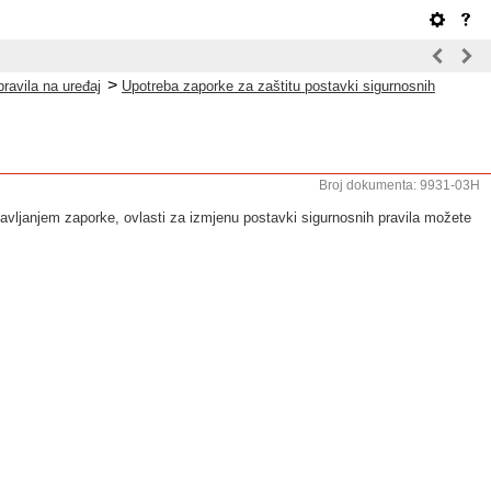
>
ravila na uređaj
Upotreba zaporke za zaštitu postavki sigurnosnih
Broj dokumenta: 9931-03H
avljanjem zaporke, ovlasti za izmjenu postavki sigurnosnih pravila možete