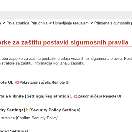
>
>
>
a
Prva stranica Priručnika
Upravljanje uređajem
Primjena sigurnosnih p
rke za zaštitu postavki sigurnosnih pravila
ebu zaporke za zaštitu postavki uređaja vezanih uz sigurnosna pravila. Post
stratore za zaštitu informacija koji znaju zaporku.
ote UI.
Pokretanje sučelja Remote UI
tala kliknite [Settings/Registration].
Zaslon sučelja Remote UI
rity Settings]
[Security Policy Settings].
 stranica [Confirm Security Policy].
word Settings].