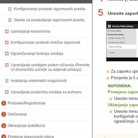
Konfiguriranje postavki sigurnosnih pravila
5
Unesite zapork
Stavke za postavljanje sigurnosnih pravila
Upravljanje korisnicima
Konfiguriranje postavki mrežne sigurnosti
Ograničavanje funkcija uređaja
Upravljanje uređajem putem računala (Remote
UI (Korisničko sučelje za daljinski pristup))
Za zaporku upot
Provjerite je l
Instalacija sistemskih mogućnosti
Promjena zapo
Upravljanje podacima uređaja za pohranu
Unesite trenu
Postavke/Registriranje
Uklanjanje zap
Unesite trenu
Održavanje
konfigurirali
ograničenje.
Otklanjanje poteškoća
Primjena sigurnosnih mjera