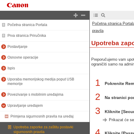
Početna stranica Portal
Početna stranica Portala
pravila
Prva stranica Priručnika
Upotreba zapo
Postavljanje
Osnovne operacije
Preporučujemo vam upotr
ograničiti samo na admini
Ispis
Uporaba memorijskog medija poput USB
1
Pokrenite Rem
memorije
2
Povezivanje s mobilnim uređajima
Na stranici por
Upravljanje uređajem
3
Kliknite [Secu
Primjena sigurnosnih pravila na uređaj
Prikazat će se
Upotreba zaporke za zaštitu postavki
4
sigurnosnih pravila
Kliknite [Pass