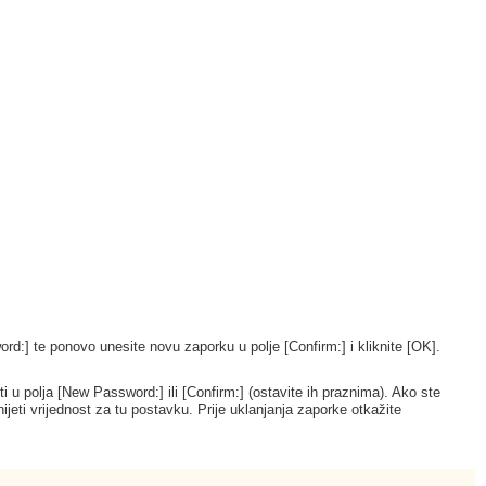
d:] te ponovo unesite novu zaporku u polje [Confirm:] i kliknite [OK].
i u polja [New Password:] ili [Confirm:] (ostavite ih praznima). Ako ste
jeti vrijednost za tu postavku. Prije uklanjanja zaporke otkažite