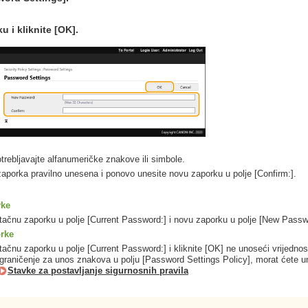
u i kliknite [OK].
rebljavajte alfanumeričke znakove ili simbole.
i zaporka pravilno unesena i ponovo unesite novu zaporku u polje [Confirm:].
rke
tačnu zaporku u polje [Current Password:] i novu zaporku u polje [New Passwor
orke
tačnu zaporku u polje [Current Password:] i kliknite [OK] ne unoseći vrijednost
 ograničenje za unos znakova u polju [Password Settings Policy], morat ćete uni
Stavke za postavljanje sigurnosnih pravila