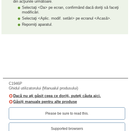
din acţiunile următoare.
Selectaţi <Da> pe ecran, confirmând dacă doriţi să faceţi
modificări.
Selectaţi <Aplic. modif. setări> pe ecranul <Acasă>.
Reporniţi aparatul.
C1946P
Ghidul utilizatorului (Manualul produsului)
Dacă nu ați găsit ceea ce doriți, puteți căuta aici.
Găsiți manuale pentru alte produse
Please be sure to read this.‎
Supported browsers