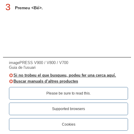
3
Premeu <Bé>.
imagePRESS V900 / V800 / V700
Guia de l'usuari
Si no trobeu el que busqueu, podeu fer una cerca aquí.
Buscar manuals d’altres productes
Please be sure to read this.‎
Supported browsers
Cookies