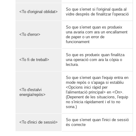
So que s'emet si l'original queda al
<To d'original oblidat>
vidre després de finalitzar l'operació
So que s'emet quan es produeix
una avaria com ara un encallament
<To d'error>
de paper o un error de
funcionament
So que es produeix quan finalitza
<To fi de treball>
una operació com ara la còpia o
lectura.
So que s'emet quan l'equip entra en
mode repòs o s'apaga si establiu
<Opcions inici ràpid per
<To d'estalvi
l'alimentació principal> en <On>.
energia/repòs>
(Depenent de les situacions, l'equip
no s'inicia ràpidament i el to no
sona.)
So que s'emet quan l'inici de sessió
<To d'inici de sessió>
és correcte