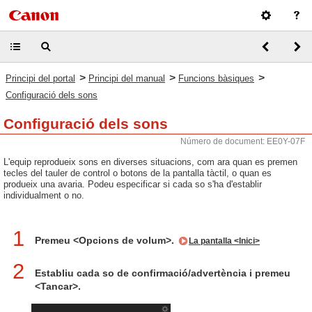
>
>
>
Principi del portal
Principi del manual
Funcions bàsiques
Configuració dels sons
Configuració dels sons
Número de document: EE0Y-07F
L'equip reprodueix sons en diverses situacions, com ara quan es premen
tecles del tauler de control o botons de la pantalla tàctil, o quan es
produeix una avaria. Podeu especificar si cada so s'ha d'establir
individualment o no.
1
Premeu <Opcions de volum>.
La pantalla <Inici>
2
Establiu cada so de confirmació/advertència i premeu
<Tancar>.