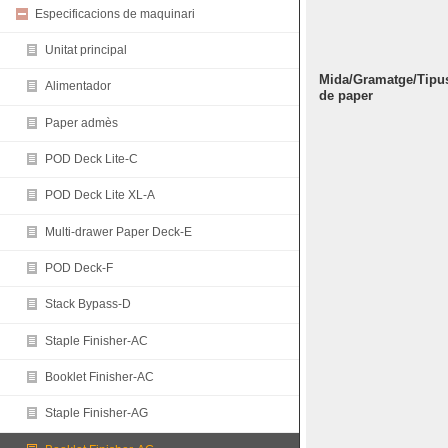
Especificacions de maquinari
Unitat principal
Mida/Gramatge/Tipu
Alimentador
de paper
Paper admès
POD Deck Lite-C
POD Deck Lite XL-A
Multi-drawer Paper Deck-E
POD Deck-F
Stack Bypass-D
Staple Finisher-AC
Booklet Finisher-AC
Staple Finisher-AG