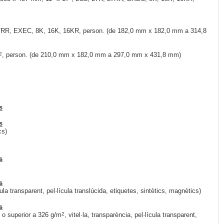
LTRR, EXEC, 8K, 16K, 16KR, person. (de 182,0 mm x 182,0 mm a 314,8
2
, person. (de 210,0 mm x 182,0 mm a 297,0 mm x 431,8 mm)
s
s
cs)
s
s
ula transparent, pel·lícula translúcida, etiquetes, sintètics, magnètics)
s
2
 o superior a 326 g/m
, vitel·la, transparència, pel·lícula transparent,