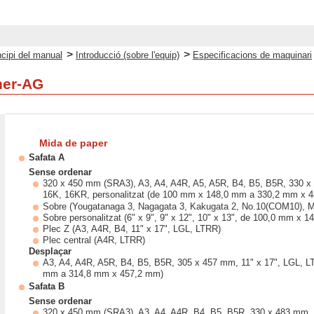
>
>
ncipi del manual
Introducció (sobre l'equip)
Especificacions de maquinari
her-AG
Mida de paper
Safata A
Sense ordenar
320 x 450 mm (SRA3), A3, A4, A4R, A5, A5R, B4, B5, B5R, 330 
16K, 16KR, personalitzat (de 100 mm x 148,0 mm a 330,2 mm x 4
Sobre (Yougatanaga 3, Nagagata 3, Kakugata 2, No.10(COM10), M
Sobre personalitzat (6" x 9", 9" x 12", 10" x 13", de 100,0 mm 
Plec Z (A3, A4R, B4, 11" x 17", LGL, LTRR)
Plec central (A4R, LTRR)
Desplaçar
A3, A4, A4R, A5R, B4, B5, B5R, 305 x 457 mm, 11" x 17", LGL, 
mm a 314,8 mm x 457,2 mm)
Safata B
Sense ordenar
320 x 450 mm (SRA3), A3, A4, A4R, B4, B5, B5R, 330 x 483 mm,