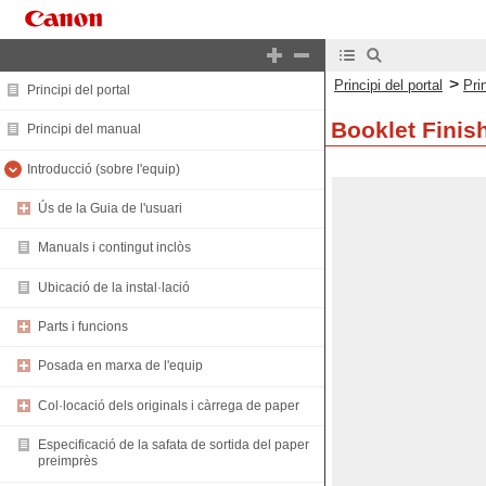
>
Principi del portal
Pri
Principi del portal
Booklet Finis
Principi del manual
Introducció (sobre l'equip)
Ús de la Guia de l'usuari
Manuals i contingut inclòs
Ubicació de la instal·lació
Parts i funcions
Posada en marxa de l'equip
Col·locació dels originals i càrrega de paper
Especificació de la safata de sortida del paper
preimprès