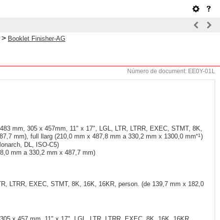
>
Booklet Finisher-AG
Número de document: EE0Y-01L
x 483 mm, 305 x 457mm, 11" x 17", LGL, LTR, LTRR, EXEC, STMT, 8K,
*1
87,7 mm), full llarg (210,0 mm x 487,8 mm a 330,2 mm x 1300,0 mm
)
onarch, DL, ISO-C5)
x 148,0 mm a 330,2 mm x 487,7 mm)
LTR, LTRR, EXEC, STMT, 8K, 16K, 16KR, person. (de 139,7 mm x 182,0
 305 x 457 mm, 11" x 17", LGL, LTR, LTRR, EXEC, 8K, 16K, 16KR,