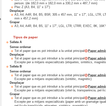
person. (de 182,0 mm x 182,0 mm a 330,2 mm x 487,7 mm)
Plec Z (A3, B4, 11" x 17")
Desplaçar
A3, A4, A4R, B4, B5, B5R, 305 x 457 mm, 11" x 17", LGL, LTR, 
mm x 457,2 mm)
s
Grapar
*
A3, A4, A4R, B4, B5, 11" x 17", LGL, LTR, LTRR, EXEC, 8K, 16K
Tipus de paper
Safata A
Sense ordenar
Tot el paper que es pot introduir a la unitat principal
Paper admè
Desplaçar
Tot el paper que es pot introduir a la unitat principal
Paper admè
Excepte per a mitjans especialitzats (etiquetes, sintètics, magnèti
Safata B
Sense ordenar
Tot el paper que es pot introduir a la unitat principal
Paper admè
Excepte per a mitjans especialitzats (sintètic, magnètic)
Desplaçar
Tot el paper que es pot introduir a la unitat principal
Paper admè
Excepte per a mitjans especialitzats (vitel·la, transparència, pel·líc
Grapar
Tot el paper que es pot introduir a la unitat principal
Paper admè
Excepte per a mitjans especialitzats (paper amb un gramatge igual
pel·lícula translúcida, etiquetes, sintètics, magnètics)