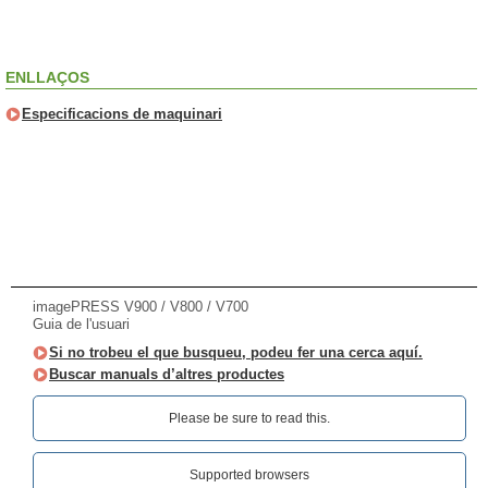
ENLLAÇOS
Especificacions de maquinari
imagePRESS V900 / V800 / V700
Guia de l'usuari
Si no trobeu el que busqueu, podeu fer una cerca aquí.
Buscar manuals d’altres productes
Please be sure to read this.‎
Supported browsers