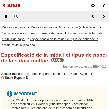
>
>
>
Principi del portal
Principi del manual
Introducció (sobre l'equip)
>
Col·locació dels originals i càrrega de paper
Especificació de la mida i
>
el tipus de paper
Especificació de la mida i el tipus de paper de la
safata multiús (opcional)
Especificació de la mida i el tipus de paper
de la safata multiús
Número de document: EE0Y-010
Aquest mode es pot establir quan hi ha instal·lat Stack Bypass-D.
Stack Bypass-D
Si <Mode alim. paper pels trb. cont. impr. amb safata MU>
està establert en <Mode A (Prioritzar opcs. controlador
impressora)>, les opcions de la impressora es prioritzen si