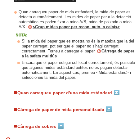
Quan carregueu paper de mida estàndard, la mida de paper es
detecta automàticament. Les mides de paper per a la detecció
automàtica es poden fixar a mida A/B, mida de polzada o mida
A/K.
<Grup mides paper per recon. auto. a calaix>
Si la mida del paper que es mostra no és la mateixa que la del
paper carregat, pot ser que el paper no s'hagi carregat
correctament. Torneu a carregar el paper.
Càrrega de paper
a la safata multiús
Encara que el paper estigui col·locat correctament, és possible
que algunes mides estàndard petites no es puguin detectar
automàticament. En aquest cas, premeu <Mida estàndard> i
seleccioneu la mida del paper.
Quan carregueu paper d'una mida estàndard
Càrrega de paper de mida personalitzada
Càrrega de sobres