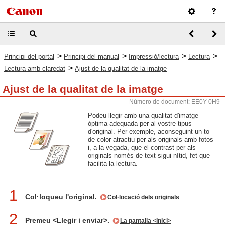
>
>
>
>
Principi del portal
Principi del manual
Impressió/lectura
Lectura
>
Lectura amb claredat
Ajust de la qualitat de la imatge
Ajust de la qualitat de la imatge
Número de document: EE0Y-0H9
Podeu llegir amb una qualitat d'imatge
òptima adequada per al vostre tipus
d'original. Per exemple, aconseguint un to
de color atractiu per als originals amb fotos
i, a la vegada, que el contrast per als
originals només de text sigui nítid, fet que
facilita la lectura.
1
Col·loqueu l'original.
Col·locació dels originals
2
Premeu <Llegir i enviar>.
La pantalla <Inici>