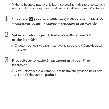
Vyberte hodnotu nastavení, která se použije, když je v položkách
nastavení tiskárny vybrána možnost <Rozlišení> pro <Polotóny>.
1
Stiskněte
(Nastavení/Uložení)
<Nastavení/Údržba>
<Nastavit kvalitu obrazu>
<Nastavení ditrování>.
2
Vyberte hodnotu pro <Gradace> a <Rozlišení>
stiskněte <OK>.
Chcete-li obnovit výchozí nastavení, stiskněte <Obnovit úvodní
nastavení>.
3
Proveďte automatické nastavení gradace (Plné
nastavení).
Bližší informace o automatickém nastavení gradace naleznete
v části
Nastavení gradace
.