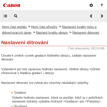
>
>
Horní část portálu
Horní část příručky
Nastavení kvality tisku a
>
>
dokončovacích úprav
Nastavit kvalitu obrazu
Nastavení ditrování
Nastavení ditrování
Číslo dokumentu: EE1S-096
Chcete-li změnit vzorek gradace tištěného obrazu, zadejte nastavení
ditrování.
Vyberete-li pro tisk správnou hodnotu nastavení, tištěné obrazy můžete
zhotovovat s hladkou gradací i obrysy.
Nastavení ditrování lze vybrat pro všechny následující položky:
Gradace
Vyberte hodnotu nastavení, která se použije, když je v položkách
nastavení tiskárny vybrána možnost <Gradace> pro <Polotóny>.
Rozlišení