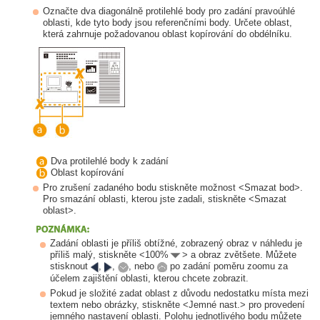
Označte dva diagonálně protilehlé body pro zadání pravoúhlé
oblasti, kde tyto body jsou referenčními body. Určete oblast,
která zahrnuje požadovanou oblast kopírování do obdélníku.
Dva protilehlé body k zadání
Oblast kopírování
Pro zrušení zadaného bodu stiskněte možnost <Smazat bod>.
Pro smazání oblasti, kterou jste zadali, stiskněte <Smazat
oblast>.
Zadání oblasti je příliš obtížné, zobrazený obraz v náhledu je
příliš malý, stiskněte <100%
> a obraz zvětšete. Můžete
stisknout
,
,
, nebo
po zadání poměru zoomu za
účelem zajištění oblasti, kterou chcete zobrazit.
Pokud je složité zadat oblast z důvodu nedostatku místa mezi
textem nebo obrázky, stiskněte <Jemné nast.> pro provedení
jemného nastavení oblasti. Polohu jednotlivého bodu můžete