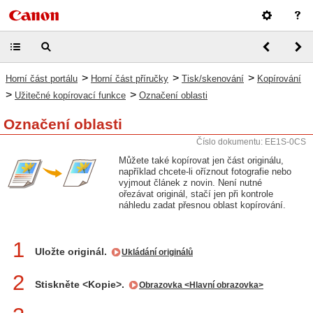
>
>
>
Horní část portálu
Horní část příručky
Tisk/skenování
Kopírování
>
>
Užitečné kopírovací funkce
Označení oblasti
Označení oblasti
Číslo dokumentu: EE1S-0CS
Můžete také kopírovat jen část originálu,
například chcete-li oříznout fotografie nebo
vyjmout článek z novin. Není nutné
ořezávat originál, stačí jen při kontrole
náhledu zadat přesnou oblast kopírování.
1
Uložte originál.
Ukládání originálů
2
Stiskněte <Kopie>.
Obrazovka <Hlavní obrazovka>