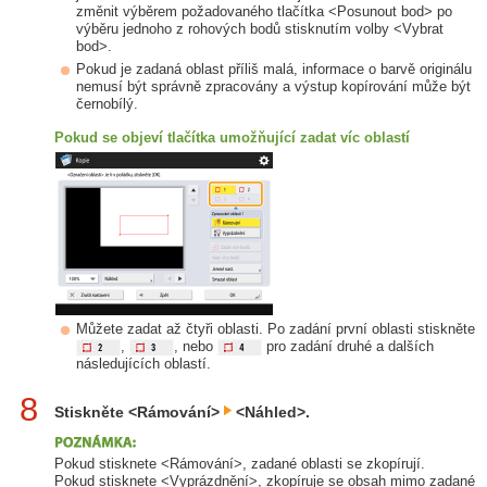
změnit výběrem požadovaného tlačítka <Posunout bod> po
výběru jednoho z rohových bodů stisknutím volby <Vybrat
bod>.
Pokud je zadaná oblast příliš malá, informace o barvě originálu
nemusí být správně zpracovány a výstup kopírování může být
černobílý.
Pokud se objeví tlačítka umožňující zadat víc oblastí
Můžete zadat až čtyři oblasti. Po zadání první oblasti stiskněte
,
, nebo
pro zadání druhé a dalších
následujících oblastí.
8
Stiskněte <Rámování>
<Náhled>.
Pokud stisknete <Rámování>, zadané oblasti se zkopírují.
Pokud stisknete <Vyprázdnění>, zkopíruje se obsah mimo zadané