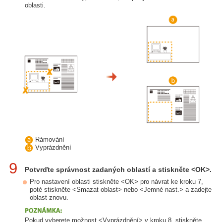
oblasti.
Rámování
Vyprázdnění
9
Potvrďte správnost zadaných oblastí a stiskněte <OK>.
Pro nastavení oblasti stiskněte <OK> pro návrat ke kroku 7,
poté stiskněte <Smazat oblast> nebo <Jemné nast.> a zadejte
oblast znovu.
Pokud vyberete možnost <Vyprázdnění> v kroku 8, stiskněte