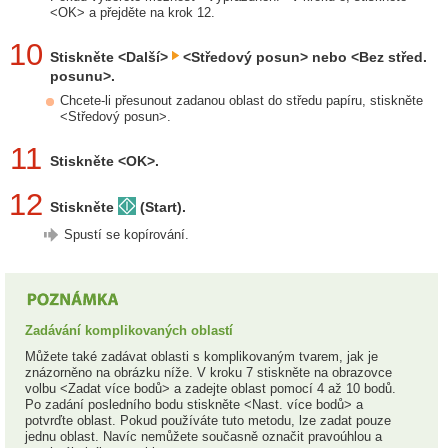
<OK> a přejděte na krok 12.
10
Stiskněte <Další>
<Středový posun> nebo <Bez střed.
posunu>.
Chcete-li přesunout zadanou oblast do středu papíru, stiskněte
<Středový posun>.
11
Stiskněte <OK>.
12
Stiskněte
(Start).
Spustí se kopírování.
Zadávání komplikovaných oblastí
Můžete také zadávat oblasti s komplikovaným tvarem, jak je
znázorněno na obrázku níže. V kroku 7 stiskněte na obrazovce
volbu <Zadat více bodů> a zadejte oblast pomocí 4 až 10 bodů.
Po zadání posledního bodu stiskněte <Nast. více bodů> a
potvrďte oblast. Pokud používáte tuto metodu, lze zadat pouze
jednu oblast. Navíc nemůžete současně označit pravoúhlou a