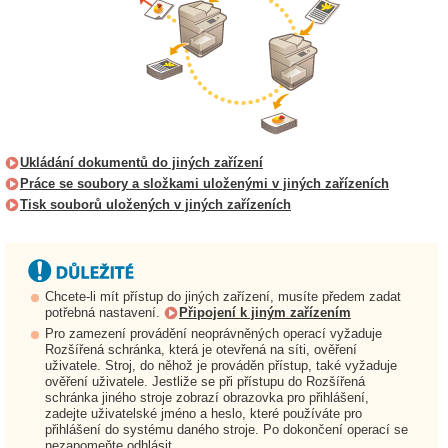
Ukládání dokumentů do jiných zařízení
Práce se soubory a složkami uloženými v jiných zařízeních
Tisk souborů uložených v jiných zařízeních
Chcete-li mít přístup do jiných zařízení, musíte předem zadat
potřebná nastavení.
Připojení k jiným zařízením
Pro zamezení provádění neoprávněných operací vyžaduje
Rozšířená schránka, která je otevřená na síti, ověření
uživatele. Stroj, do něhož je prováděn přístup, také vyžaduje
ověření uživatele. Jestliže se při přístupu do Rozšířená
schránka jiného stroje zobrazí obrazovka pro přihlášení,
zadejte uživatelské jméno a heslo, které používáte pro
přihlášení do systému daného stroje. Po dokončení operací se
nezapomeňte odhlásit.