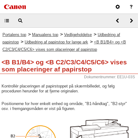
>
>
>
Portalens top
Manualens top
Vedligeholdelse
Udbedring af
>
>
papirstop
Udbedring af papirstop for lange ark
<B B1/B4> og <B
C2/C3/C4/C5/C6> vises som placeringer af papirstop
<B B1/B4> og <B C2/C3/C4/C5/C6> vises
som placeringer af papirstop
Dokumentnummer: EE1U-03S
Kontrollér placeringen af papirstoppet på skærmbilledet, og følg
proceduren herunder for at fjerne originalen.
Positionerne for hver enkelt enhed og område, "B1-håndtag", "B2-styr"
osv. i fremgangsmåden er vist på figuren.