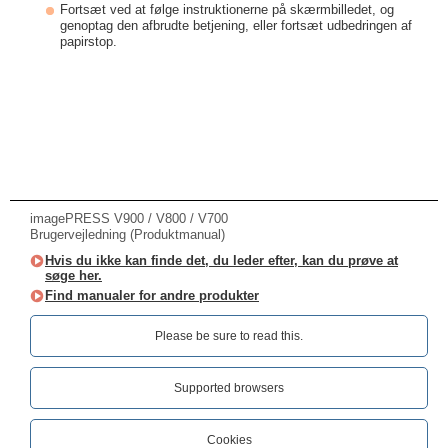
Fortsæt ved at følge instruktionerne på skærmbilledet, og
genoptag den afbrudte betjening, eller fortsæt udbedringen af
papirstop.
imagePRESS V900 / V800 / V700
Brugervejledning (Produktmanual)
Hvis du ikke kan finde det, du leder efter, kan du prøve at
søge her.
Find manualer for andre produkter
Please be sure to read this.‎
Supported browsers
Cookies