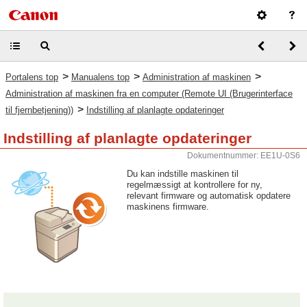
>
>
>
Portalens top
Manualens top
Administration af maskinen
Administration af maskinen fra en computer (Remote UI (Brugerinterface
>
til fjernbetjening))
Indstilling af planlagte opdateringer
Indstilling af planlagte opdateringer
Dokumentnummer: EE1U-0S6
Du kan indstille maskinen til
regelmæssigt at kontrollere for ny,
relevant firmware og automatisk opdatere
maskinens firmware.