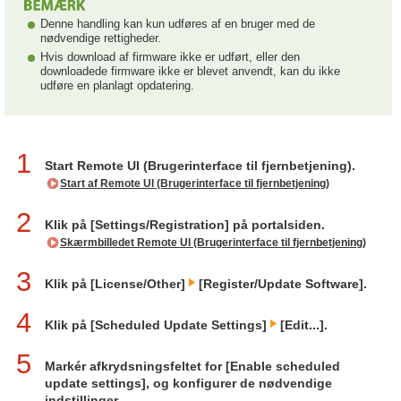
Denne handling kan kun udføres af en bruger med de
nødvendige rettigheder.
Hvis download af firmware ikke er udført, eller den
downloadede firmware ikke er blevet anvendt, kan du ikke
udføre en planlagt opdatering.
1
Start Remote UI (Brugerinterface til fjernbetjening).
Start af Remote UI (Brugerinterface til fjernbetjening)
2
Klik på [Settings/Registration] på portalsiden.
Skærmbilledet Remote UI (Brugerinterface til fjernbetjening)
3
Klik på [License/Other]
[Register/Update Software].
4
Klik på [Scheduled Update Settings]
[Edit...].
5
Markér afkrydsningsfeltet for [Enable scheduled
update settings], og konfigurer de nødvendige
indstillinger.