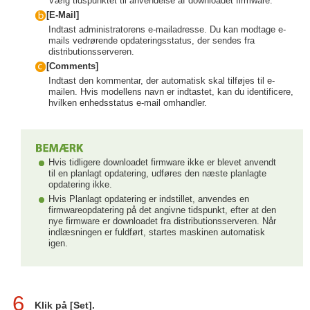
Vælg tidspunktet til anvendelse af downloadet firmware.
[E-Mail]
Indtast administratorens e-mailadresse. Du kan modtage e-
mails vedrørende opdateringsstatus, der sendes fra
distributionsserveren.
[Comments]
Indtast den kommentar, der automatisk skal tilføjes til e-
mailen. Hvis modellens navn er indtastet, kan du identificere,
hvilken enhedsstatus e-mail omhandler.
Hvis tidligere downloadet firmware ikke er blevet anvendt
til en planlagt opdatering, udføres den næste planlagte
opdatering ikke.
Hvis Planlagt opdatering er indstillet, anvendes en
firmwareopdatering på det angivne tidspunkt, efter at den
nye firmware er downloadet fra distributionsserveren. Når
indlæsningen er fuldført, startes maskinen automatisk
igen.
6
Klik på [Set].