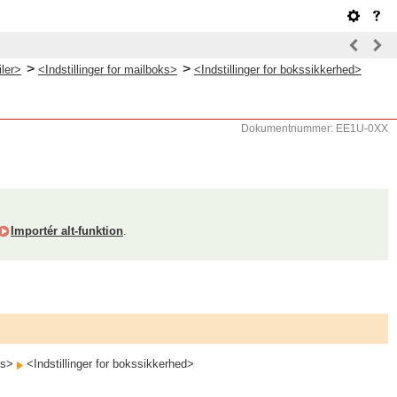
>
>
iler>
<Indstillinger for mailboks>
<Indstillinger for bokssikkerhed>
Dokumentnummer: EE1U-0XX
Importér alt-funktion
.
oks>
<Indstillinger for bokssikkerhed>