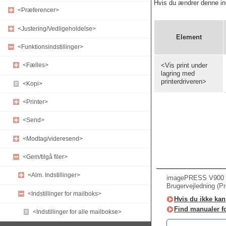
Hvis du ændrer denne inds
<Præferencer>
<Justering/Vedligeholdelse>
Element
<Funktionsindstillinger>
<Vis print under
<Fælles>
lagring med
printerdriveren>
<Kopi>
<Printer>
<Send>
<Modtag/videresend>
<Gem/tilgå filer>
<Alm. Indstillinger>
imagePRESS V900 /
Brugervejledning (P
<Indstillinger for mailboks>
Hvis du ikke kan 
Find manualer f
<Indstillinger for alle mailbokse>