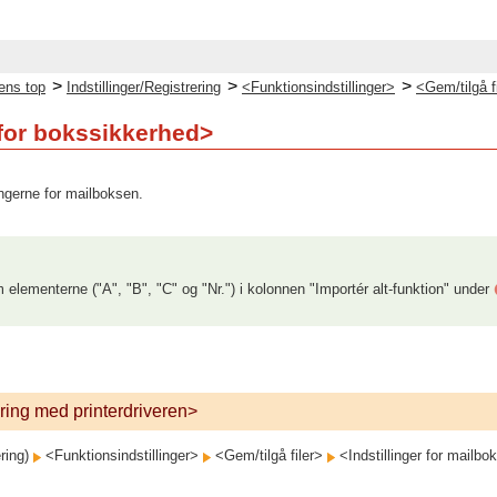
>
>
>
ens top
Indstillinger/Registrering
<Funktionsindstillinger>
<Gem/tilgå f
 for bokssikkerhed>
ingerne for mailboksen.
 elementerne ("A", "B", "C" og "Nr.") i kolonnen "Importér alt-funktion" under
gring med printerdriveren>
ering)
<Funktionsindstillinger>
<Gem/tilgå filer>
<Indstillinger for mailb