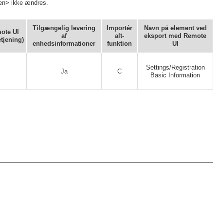
eren> ikke ændres.
Tilgængelig levering
Importér
Navn på element ved
mote UI
af
alt-
eksport med Remote
etjening)
enhedsinformationer
funktion
UI
Settings/Registration
Ja
C
Basic Information