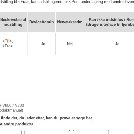
tilling til <Fra>, kan indstillingerne for <Print under lagring med printerdriv
Beskrivelse af
Kan ikke indstilles i Re
DeviceAdmin
Netværksadm
indstilling
(Brugerinterface til fjernb
<
Til
>,
Ja
Nej
Ja
<Fra>
 V800 / V700
roduktmanual)
finde det, du leder efter, kan du prøve at søge her.
or andre produkter