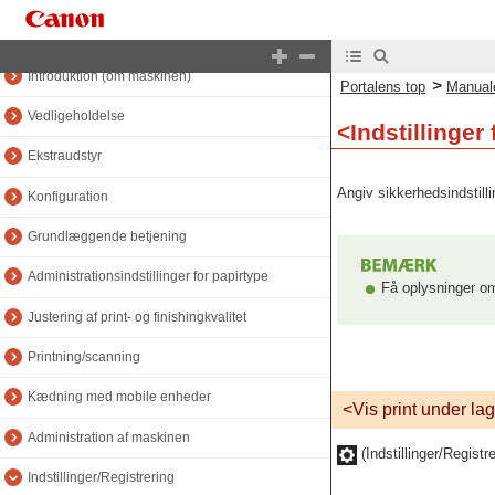
Manualens top
Introduktion (om maskinen)
>
Portalens top
Manual
Vedligeholdelse
<Indstillinger
Ekstraudstyr
Angiv sikkerhedsindstill
Konfiguration
Grundlæggende betjening
Administrationsindstillinger for papirtype
Få oplysninger om
Justering af print- og finishingkvalitet
Printning/scanning
Kædning med mobile enheder
<Vis print under la
Administration af maskinen
(Indstillinger/Registr
Indstillinger/Registrering