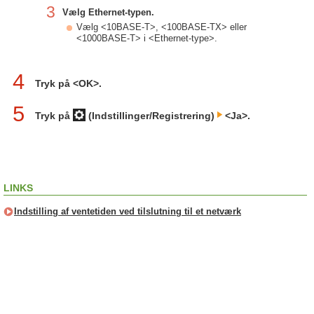
3
Vælg Ethernet-typen.
Vælg <10BASE-T>, <100BASE-TX> eller
<1000BASE-T> i <Ethernet-type>.
4
Tryk på <OK>.
5
Tryk på
(Indstillinger/Registrering)
<Ja>.
LINKS
Indstilling af ventetiden ved tilslutning til et netværk