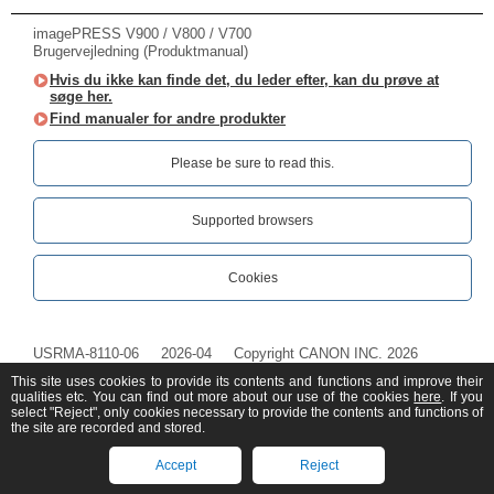
imagePRESS V900 / V800 / V700
Brugervejledning (Produktmanual)
Hvis du ikke kan finde det, du leder efter, kan du prøve at
søge her.
Find manualer for andre produkter
Please be sure to read this.‎
Supported browsers
Cookies
USRMA-8110-06
2026-04
Copyright CANON INC. 2026
This site uses cookies to provide its contents and functions and improve their
qualities etc. You can find out more about our use of the cookies
here
. If you
select "Reject", only cookies necessary to provide the contents and functions of
the site are recorded and stored.
Accept
Reject