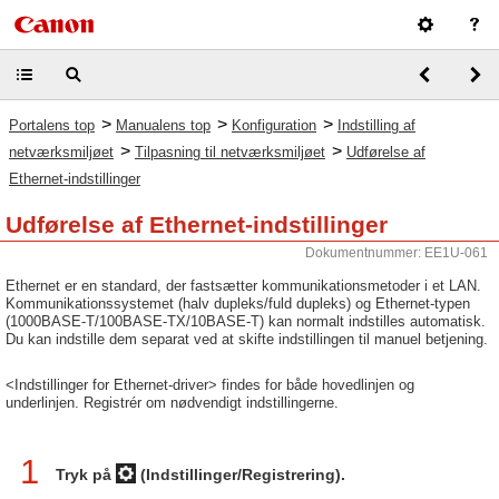
>
>
>
Portalens top
Manualens top
Konfiguration
Indstilling af
>
>
netværksmiljøet
Tilpasning til netværksmiljøet
Udførelse af
Ethernet-indstillinger
Udførelse af Ethernet-indstillinger
Dokumentnummer: EE1U-061
Ethernet er en standard, der fastsætter kommunikationsmetoder i et LAN.
Kommunikationssystemet (halv dupleks/fuld dupleks) og Ethernet-typen
(1000BASE-T/100BASE-TX/10BASE-T) kan normalt indstilles automatisk.
Du kan indstille dem separat ved at skifte indstillingen til manuel betjening.
<Indstillinger for Ethernet-driver> findes for både hovedlinjen og
underlinjen. Registrér om nødvendigt indstillingerne.
1
Tryk på
(Indstillinger/Registrering).