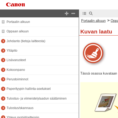
>
Portaalin alkuun
Oppa
Portaalin alkuun
Kuvan laatu
Oppaan alkuun
Johdanto (tietoja laitteesta)
Ylläpito
Lisävarusteet
Kokoonpano
Tässä osassa kuvataan to
Perustoiminnot
Paperityypin hallinta-asetukset
Tulostus- ja viimeistelylaadun säätäminen
Tulostus/skannaus
Yhteys mobiililaitteisiin