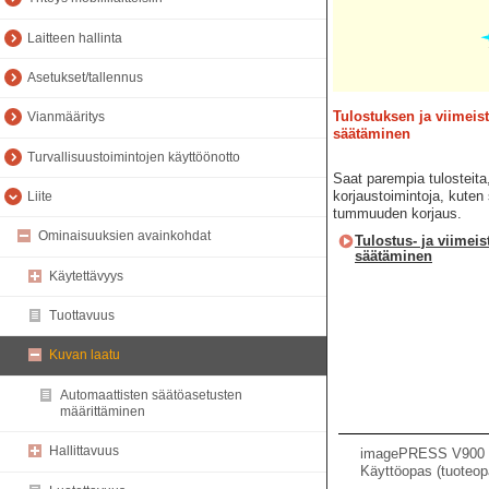
Laitteen hallinta
Asetukset/tallennus
Tulostuksen ja viimeis
Vianmääritys
säätäminen
Turvallisuustoimintojen käyttöönotto
Saat parempia tulosteita
korjaustoimintoja, kuten
Liite
tummuuden korjaus.
Ominaisuuksien avainkohdat
Tulostus- ja viimei
säätäminen
Käytettävyys
Tuottavuus
Kuvan laatu
Automaattisten säätöasetusten
määrittäminen
Hallittavuus
imagePRESS V900 /
Käyttöopas (tuoteop