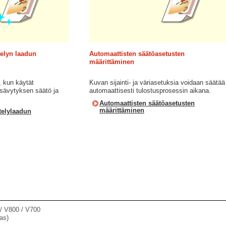
telyn laadun
Automaattisten säätöasetusten
määrittäminen
, kun käytät
Kuvan sijainti- ja väriasetuksia voidaan säätää
 sävytyksen säätö ja
automaattisesti tulostusprosessin aikana.
Automaattisten säätöasetusten
määrittäminen
stelylaadun
 V800 / V700
as)