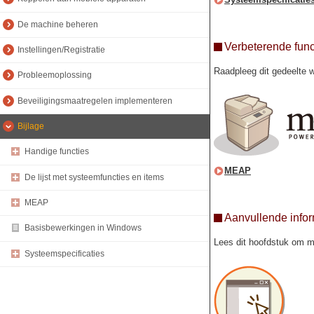
De machine beheren
Verbeterende fun
Instellingen/Registratie
Raadpleeg dit gedeelte 
Probleemoplossing
Beveiligingsmaatregelen implementeren
Bijlage
Handige functies
MEAP
De lijst met systeemfuncties en items
MEAP
Aanvullende infor
Basisbewerkingen in Windows
Lees dit hoofdstuk om m
Systeemspecificaties