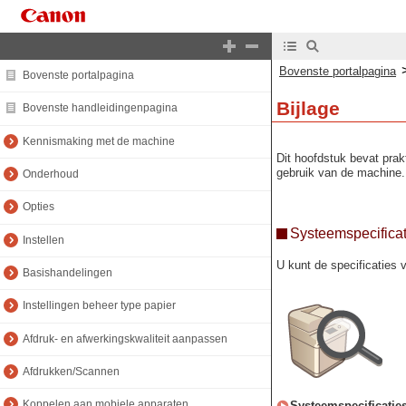
Bovenste portalpagina
Bovenste portalpagina
Bijlage
Bovenste handleidingenpagina
Kennismaking met de machine
Dit hoofdstuk bevat prak
gebruik van de machine. 
Onderhoud
Opties
Systeemspecificat
Instellen
U kunt de specificaties
Basishandelingen
Instellingen beheer type papier
Afdruk- en afwerkingskwaliteit aanpassen
Afdrukken/Scannen
Koppelen aan mobiele apparaten
Systeemspecificatie