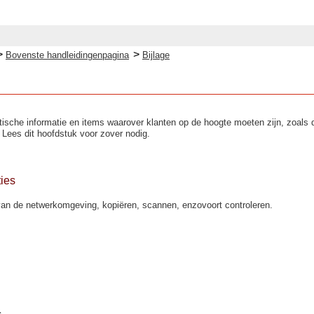
>
>
Bovenste handleidingenpagina
Bijlage
tische informatie en items waarover klanten op de hoogte moeten zijn, zoals 
Lees dit hoofdstuk voor zover nodig.
ies
 van de netwerkomgeving, kopiëren, scannen, enzovoort controleren.
s