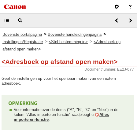
>
>
Bovenste portalpagina
Bovenste handleidingenpagina
>
>
Instellingen/Registratie
<Stel bestemming in>
<Adresboek op
afstand open maken>
<Adresboek op afstand open maken>
Documentnummer: EE2J-0Y7
Geef de instellingen op voor het openbaar maken van een extern
adresboek.
Voor informatie over de items ("A", "B", "C" en "Nee") in de
kolom "Alles importeren-functie" raadpleegt u
Alles
importeren-functie
.