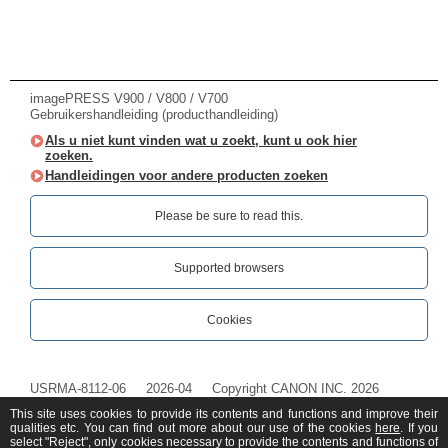
imagePRESS V900 / V800 / V700
Gebruikershandleiding (producthandleiding)
Als u niet kunt vinden wat u zoekt, kunt u ook hier
zoeken.
Handleidingen voor andere producten zoeken
Please be sure to read this.‎
Supported browsers
Cookies
USRMA-8112-06
2026-04
Copyright CANON INC. 2026
This site uses cookies to provide its contents and functions and improve their
qualities etc. You can find out more about our use of the cookies
here
. If you
select "Reject", only cookies necessary to provide the contents and functions of