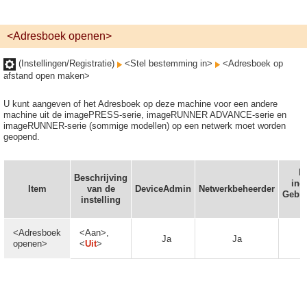
<Adresboek openen>
(Instellingen/Registratie)
<Stel bestemming in>
<Adresboek op
afstand open maken>
U kunt aangeven of het Adresboek op deze machine voor een andere
machine uit de imagePRESS-serie, imageRUNNER ADVANCE-serie en
imageRUNNER-serie (sommige modellen) op een netwerk moet worden
geopend.
K
Beschrijving
ing
Item
van de
DeviceAdmin
Netwerkbeheerder
Gebru
instelling
o
<Adresboek
<Aan>,
Ja
Ja
openen>
<
Uit
>