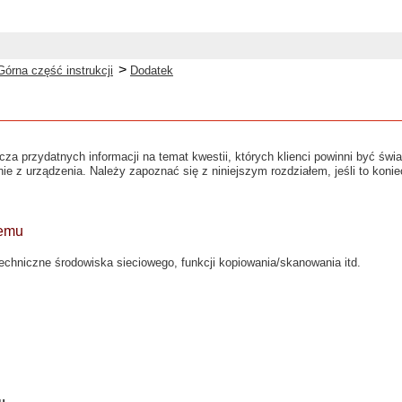
>
Górna część instrukcji
Dodatek
rcza przydatnych informacji na temat kwestii, których klienci powinni być św
ie z urządzenia. Należy zapoznać się z niniejszym rozdziałem, jeśli to koni
temu
chniczne środowiska sieciowego, funkcji kopiowania/skanowania itd.
u