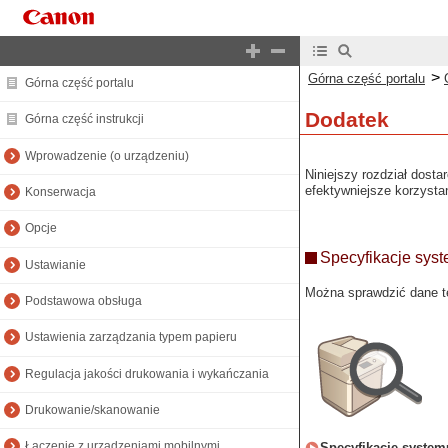
>
Górna część portalu
Górna część portalu
Dodatek
Górna część instrukcji
Wprowadzenie (o urządzeniu)
Niniejszy rozdział dosta
efektywniejsze korzystan
Konserwacja
Opcje
Specyfikacje sys
Ustawianie
Można sprawdzić dane te
Podstawowa obsługa
Ustawienia zarządzania typem papieru
Regulacja jakości drukowania i wykańczania
Drukowanie/skanowanie
Łączenie z urządzeniami mobilnymi
Specyfikacje system