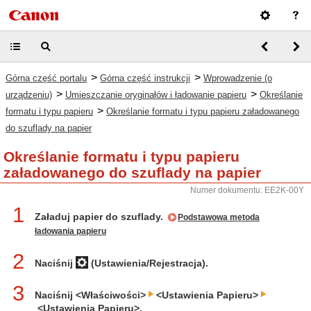
>
>
Górna część portalu
Górna część instrukcji
Wprowadzenie (o
>
>
urządzeniu)
Umieszczanie oryginałów i ładowanie papieru
Określanie
>
formatu i typu papieru
Określanie formatu i typu papieru załadowanego
do szuflady na papier
Określanie formatu i typu papieru
załadowanego do szuflady na papier
Numer dokumentu: EE2K-00Y
1
Załaduj papier do szuflady.
Podstawowa metoda
ładowania papieru
2
Naciśnij
(Ustawienia/Rejestracja).
3
Naciśnij <Właściwości>
<Ustawienia Papieru>
<Ustawienia Papieru>.