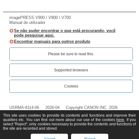
imagePRESS V900 / V800 / V700
Manual do utilizador
Se não puder encontrar o que está procurando, você
pode pesquisar aqui.
Encontrar manuais para outros produto
Please be sure to read this.‎
Supported browsers
Cookies
USRMA-8114-06
2026-04
Copyright CANON INC. 2026
This site uses cookies to provide its contents and functions and improve their
qualities etc. You can find out more about our use of the cookies
here
. If you
select "Reject", only cookies necessary to provide the contents and functions of
the site are recorded and stored.